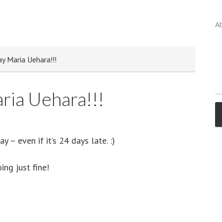
A
y Maria Uehara!!!
ria Uehara!!!
 – even if it’s 24 days late. :)
ng just fine!