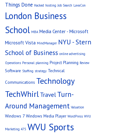
Things Done
Hacked
hosting
Job Search
LavaCon
London Business
School
Media Center - Microsoft
MBA
NYU - Stern
Microsoft Vista
MindManager
School of Business
online advertising
Project Planning
Operations
Personal
planning
Review
Software
Technical
Staffing
strategy
Technology
Communications
TechWhirl
Turn-
Travel
Around Management
Valuation
Windows 7
Windows Media Player
WordPress
WVU
WVU Sports
Marketing 475