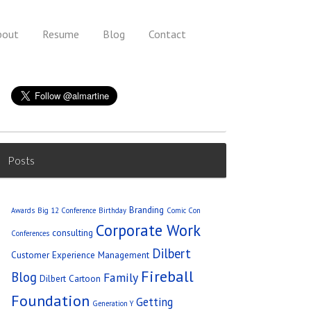
bout
Resume
Blog
Contact
Posts
Branding
Awards
Big 12 Conference
Birthday
Comic Con
Corporate Work
consulting
Conferences
Dilbert
Customer Experience Management
Fireball
Blog
Family
Dilbert Cartoon
Foundation
Getting
Generation Y